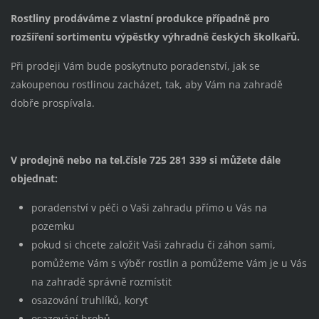
Rostliny prodáváme z vlastní produkce případně pro
rozšíření sortimentu výpěstky výhradně českých školkařů.
Při prodeji Vám bude poskytnuto poradenství, jak se
zakoupenou rostlinou zacházet, tak, aby Vám na zahradě
dobře prospívala.
V prodejně nebo na tel.čísle 725 281 339 si můžete dále
objednat:
poradenství v péči o Vaši zahradu přímo u Vás na
pozemku
pokud si chcete založit Vaši zahradu či záhon sami,
pomůžeme Vám s výběr rostlin a pomůžeme Vám je u Vás
na zahradě správně rozmístit
osazování truhlíků, koryt
osazování hrobů