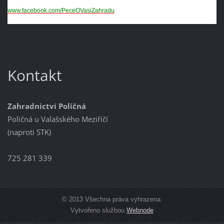
www.facebook.com/PeceOVasiZahradu
Kontakt
Zahradnictví Poličná
Poličná u Valašského Meziříčí
(naproti STK)
725 281 339
© 2013 Všechna práva vyhrazena.
Vytvořeno službou
Webnode