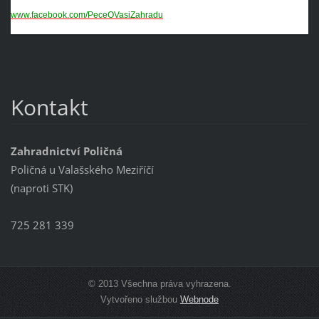
www.facebook.com/PeceOVasiZahradu
Kontakt
Zahradnictví Poličná
Poličná u Valašského Meziříčí
(naproti STK)
725 281 339
© 2013 Všechna práva vyhrazena.
Vytvořeno službou
Webnode