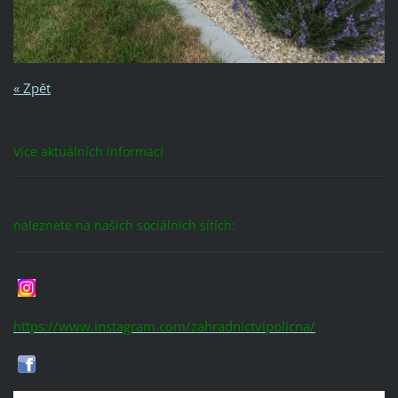
« Zpět
Více aktuálních informací
naleznete na našich sociálních sítích:
https://www.instagram.com/zahradnictvipolicna/