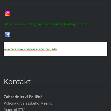
https://www.instagram.com/zahradnictvipolicna/
www.facebook.com/PeceOVasiZahradu
Kontakt
Zahradnictví Poličná
Poličná u Valašského Meziříčí
(naproti STK)